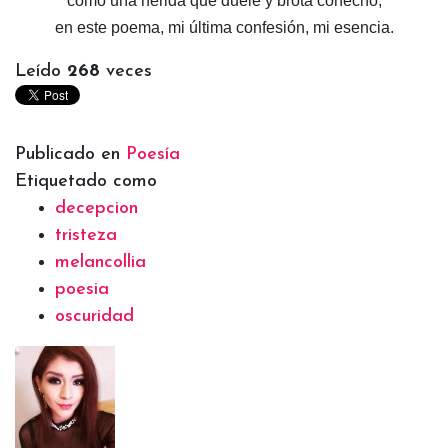
como una herida que duele y brota cohecho,
en este poema, mi última confesión, mi esencia.
Leído
268
veces
Publicado en
Poesía
Etiquetado como
decepcion
tristeza
melancollia
poesia
oscuridad