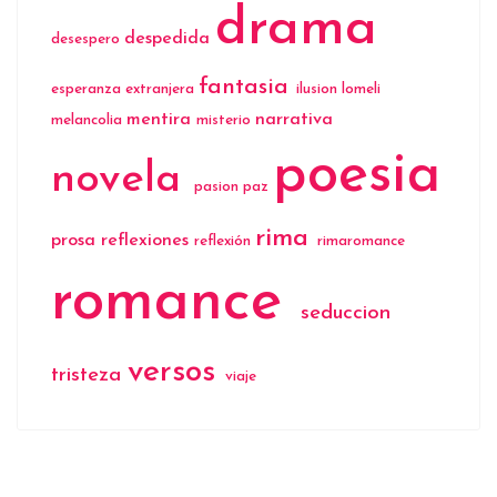
drama
despedida
desespero
fantasia
esperanza
extranjera
ilusion
lomeli
mentira
narrativa
melancolia
misterio
poesia
novela
pasion
paz
rima
prosa
reflexiones
reflexión
rimaromance
romance
seduccion
versos
tristeza
viaje