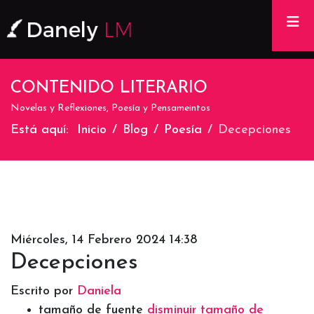
Na
CONTENIDO LITERARIO
Novelas y Reflexiones, Poesía y Pensameintos
Está aquí:
Inicio
Blog
Poesía
Decepciones
Miércoles, 14 Febrero 2024 14:38
Decepciones
Escrito por
Daniela
tamaño de fuente
disminuir tamaño de