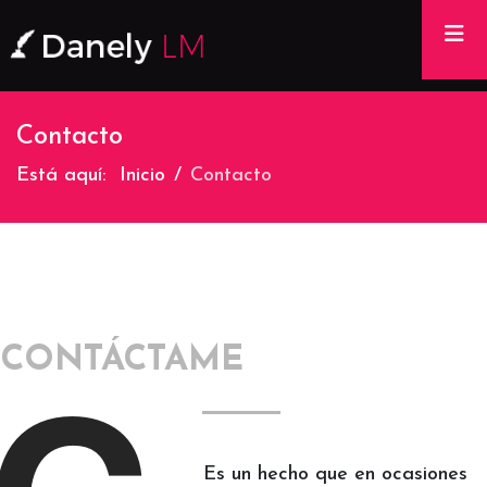
Na
Contacto
Está aquí:
Inicio
Contacto
CONTÁCTAME
Es un hecho que en ocasiones