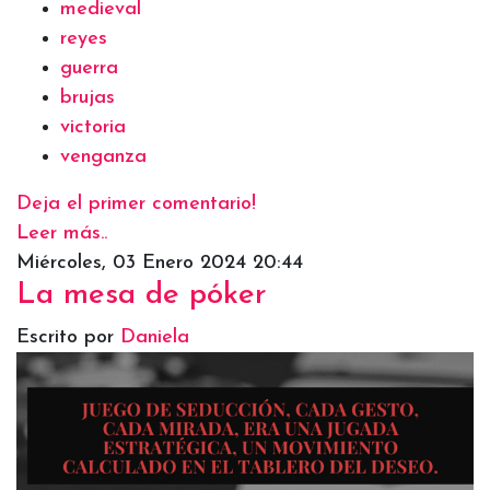
medieval
reyes
guerra
brujas
victoria
venganza
Deja el primer comentario!
Leer más..
Miércoles, 03 Enero 2024 20:44
La mesa de póker
Escrito por
Daniela