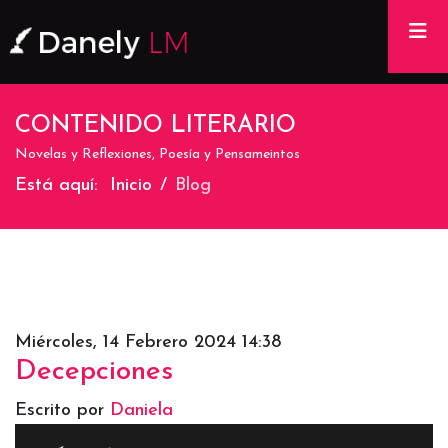
Na
CONTENIDO LITERARIO
Novelas y Reflexiones, Poesía y Pensameintos
Está aquí:
Inicio
Blog
Miércoles, 14 Febrero 2024 14:38
Decepciones
Escrito por
Daniela