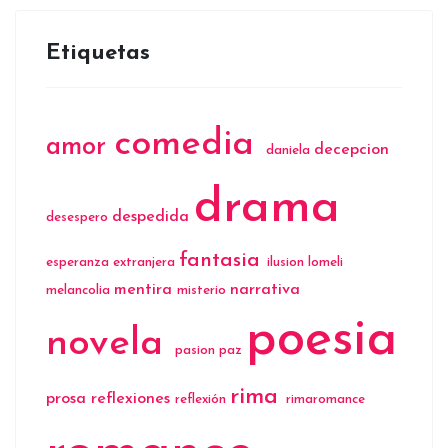
Etiquetas
comedia
amor
decepcion
daniela
drama
despedida
desespero
fantasia
esperanza
extranjera
ilusion
lomeli
mentira
narrativa
melancolia
misterio
poesia
novela
pasion
paz
rima
prosa
reflexiones
reflexión
rimaromance