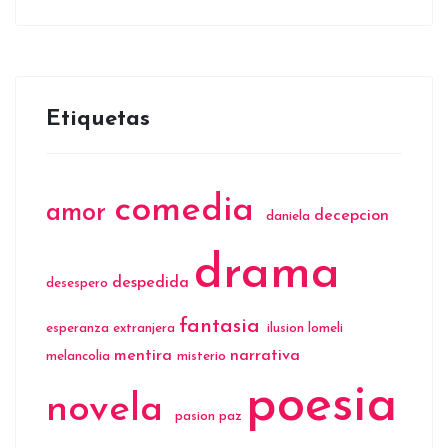
Etiquetas
comedia
amor
decepcion
daniela
drama
despedida
desespero
fantasia
esperanza
extranjera
ilusion
lomeli
mentira
narrativa
melancolia
misterio
poesia
novela
pasion
paz