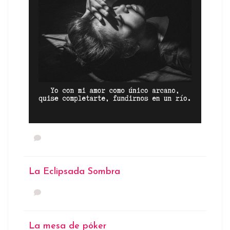
La Eclipsada Sombra
La mesa de póker