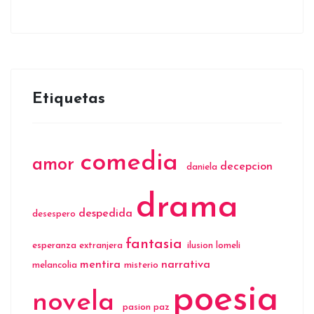
Etiquetas
comedia
amor
decepcion
daniela
drama
despedida
desespero
fantasia
esperanza
extranjera
ilusion
lomeli
mentira
narrativa
melancolia
misterio
poesia
novela
pasion
paz