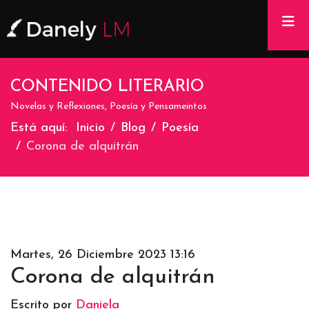
Na
CONTENIDO LITERARIO
Novelas y Reflexiones, Poesía y Pensameintos
Está aquí:
Inicio
Blog
Poesía
Corona de alquitrán
Martes, 26 Diciembre 2023 13:16
Corona de alquitrán
Escrito por
Daniela